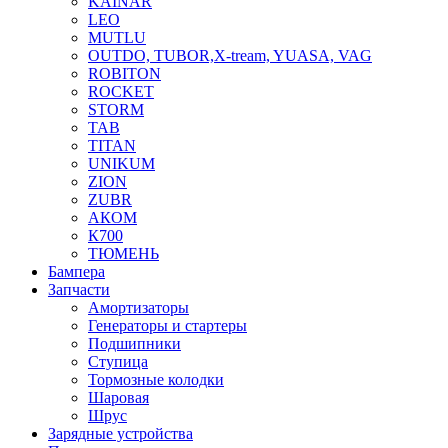
KAINAR
LEO
MUTLU
OUTDO, TUBOR,X-tream, YUASA, VAG
ROBITON
ROCKET
STORM
TAB
TITAN
UNIKUM
ZION
ZUBR
АКОМ
К700
ТЮМЕНЬ
Бампера
Запчасти
Амортизаторы
Генераторы и стартеры
Подшипники
Ступица
Тормозные колодки
Шаровая
Шрус
Зарядные устройства