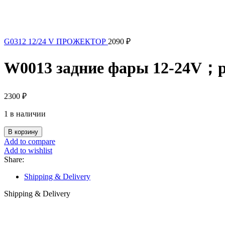
G0312 12/24 V ПРОЖЕКТОР
2090
₽
W0013 задние фары 12-24V；
2300
₽
1 в наличии
Количество
В корзину
товара
Add to compare
W0013
Add to wishlist
задние
Share:
фары
12-
Shipping & Delivery
24V；
Shipping & Delivery
размер:
46CM