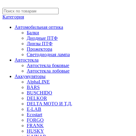
Категория
Автомобильная оптика
Балки
Диодные ПТФ
Линзы ПТФ
Прожектора
Светодиодная лампа
Автостекла
Автостекла боковые
Автостекла лобовые
Аккумуляторы
AlphaLINE
BARS
BUSCHIDO
DELKOR
DELTA МОТО И Т,Д,
E-LAB
Ecostart
FORGO
FRANK
HUSKY