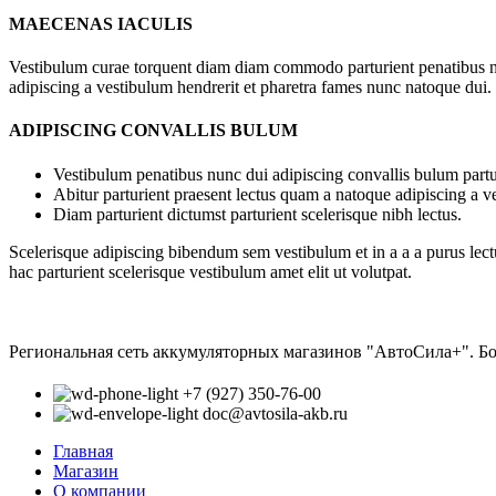
MAECENAS IACULIS
Vestibulum curae torquent diam diam commodo parturient penatibus nunc
adipiscing a vestibulum hendrerit et pharetra fames nunc natoque dui.
ADIPISCING CONVALLIS BULUM
Vestibulum penatibus nunc dui adipiscing convallis bulum partu
Abitur parturient praesent lectus quam a natoque adipiscing a 
Diam parturient dictumst parturient scelerisque nibh lectus.
Scelerisque adipiscing bibendum sem vestibulum et in a a a purus lect
hac parturient scelerisque vestibulum amet elit ut volutpat.
Региональная сеть аккумуляторных магазинов "АвтоСила+". Б
+7 (927) 350-76-00
doc@avtosila-akb.ru
Главная
Магазин
О компании