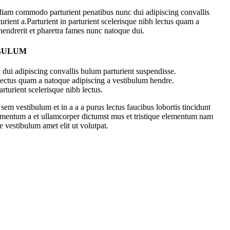
diam commodo parturient penatibus nunc dui adipiscing convallis
urient a.Parturient in parturient scelerisque nibh lectus quam a
hendrerit et pharetra fames nunc natoque dui.
 BULUM
dui adipiscing convallis bulum parturient suspendisse.
 lectus quam a natoque adipiscing a vestibulum hendre.
rturient scelerisque nibh lectus.
em vestibulum et in a a a purus lectus faucibus lobortis tincidunt
dimentum a et ullamcorper dictumst mus et tristique elementum nam
e vestibulum amet elit ut volutpat.