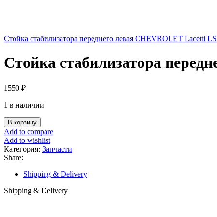
Стойка стабилизатора переднего левая CHEVROLET Lacetti L
Стойка стабилизатора перед
1550
₽
1 в наличии
Количество
В корзину
товара
Add to compare
Стойка
Add to wishlist
стабилизатора
Категория:
Запчасти
переднего
Share:
правая
CHEVROLET
Shipping & Delivery
Lacetti
LS23005R
Shipping & Delivery
JIKIU