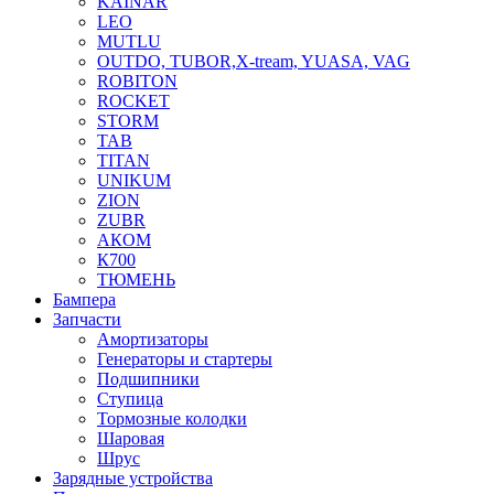
KAINAR
LEO
MUTLU
OUTDO, TUBOR,X-tream, YUASA, VAG
ROBITON
ROCKET
STORM
TAB
TITAN
UNIKUM
ZION
ZUBR
АКОМ
К700
ТЮМЕНЬ
Бампера
Запчасти
Амортизаторы
Генераторы и стартеры
Подшипники
Ступица
Тормозные колодки
Шаровая
Шрус
Зарядные устройства