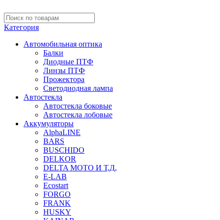
Категория
Автомобильная оптика
Балки
Диодные ПТФ
Линзы ПТФ
Прожектора
Светодиодная лампа
Автостекла
Автостекла боковые
Автостекла лобовые
Аккумуляторы
AlphaLINE
BARS
BUSCHIDO
DELKOR
DELTA МОТО И Т,Д,
E-LAB
Ecostart
FORGO
FRANK
HUSKY