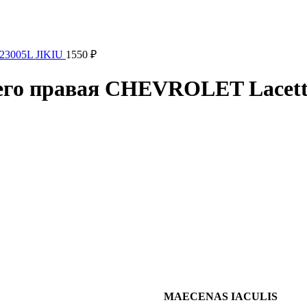
S23005L JIKIU
1550
₽
него правая CHEVROLET Lacett
MAECENAS IACULIS