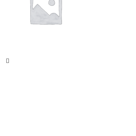
Стекло опускное Solaris II 2017- SL белое
Автостекла боковые
2900
₽
В корзину