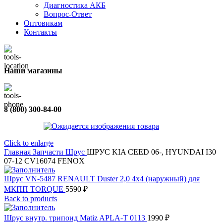
Диагностика АКБ
Вопрос-Ответ
Оптовикам
Контакты
Наши магазины
8 (800) 300-84-00
Click to enlarge
Главная
Запчасти
Шрус
ШРУС KIA CEED 06-, HYUNDAI I30
07-12 CV16074 FENOX
Шрус VN-5487 RENAULT Duster 2,0 4х4 (наружный) для
МКПП TORQUE
5590
₽
Back to products
Шрус внутр. трипоид Matiz APLA-T 0113
1990
₽