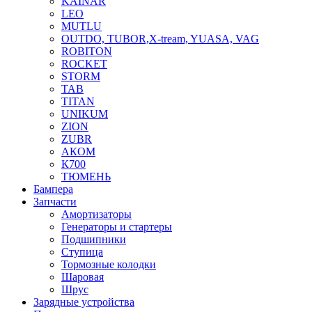
KAINAR
LEO
MUTLU
OUTDO, TUBOR,X-tream, YUASA, VAG
ROBITON
ROCKET
STORM
TAB
TITAN
UNIKUM
ZION
ZUBR
АКОМ
К700
ТЮМЕНЬ
Бампера
Запчасти
Амортизаторы
Генераторы и стартеры
Подшипники
Ступица
Тормозные колодки
Шаровая
Шрус
Зарядные устройства