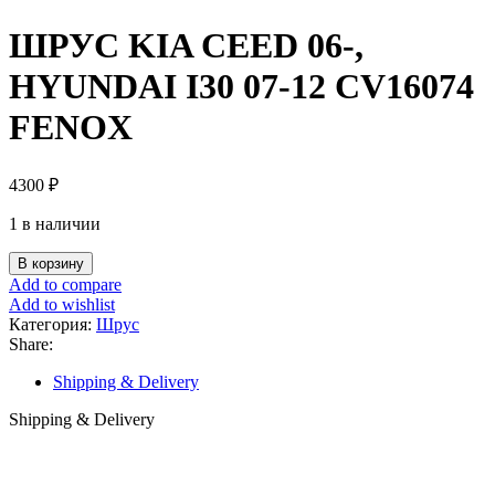
ШРУС KIA CEED 06-,
HYUNDAI I30 07-12 CV16074
FENOX
4300
₽
1 в наличии
Количество
В корзину
товара
Add to compare
ШРУС
Add to wishlist
KIA
Категория:
Шрус
CEED
Share:
06-,
HYUNDAI
Shipping & Delivery
I30
07-
Shipping & Delivery
12
CV16074
FENOX