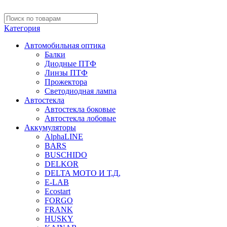
Категория
Автомобильная оптика
Балки
Диодные ПТФ
Линзы ПТФ
Прожектора
Светодиодная лампа
Автостекла
Автостекла боковые
Автостекла лобовые
Аккумуляторы
AlphaLINE
BARS
BUSCHIDO
DELKOR
DELTA МОТО И Т,Д,
E-LAB
Ecostart
FORGO
FRANK
HUSKY