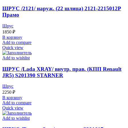
ШРУС /2121/ наруж. (22 шлица) 2121-2215012P
Прамо
Шрус
1850
₽
В корзину
Add to compare
Quick view
Add to wishlist
ШРУС /Lada XRAY/ внутр. прав. (КПП Renault
JR5) S201390 STARNER
Шрус
2250
₽
В корзину
Add to compare
Quick view
Add to wishlist