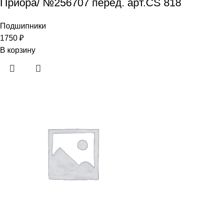
Приора/ №256707 перед. арт.CS 818
Подшипники
1750
₽
В корзину