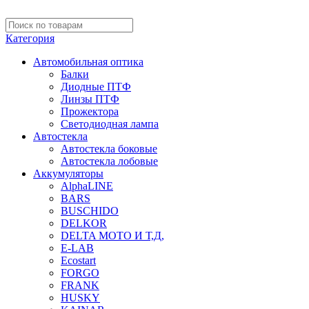
Категория
Автомобильная оптика
Балки
Диодные ПТФ
Линзы ПТФ
Прожектора
Светодиодная лампа
Автостекла
Автостекла боковые
Автостекла лобовые
Аккумуляторы
AlphaLINE
BARS
BUSCHIDO
DELKOR
DELTA МОТО И Т,Д,
E-LAB
Ecostart
FORGO
FRANK
HUSKY