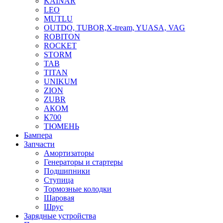
KAINAR
LEO
MUTLU
OUTDO, TUBOR,X-tream, YUASA, VAG
ROBITON
ROCKET
STORM
TAB
TITAN
UNIKUM
ZION
ZUBR
АКОМ
К700
ТЮМЕНЬ
Бампера
Запчасти
Амортизаторы
Генераторы и стартеры
Подшипники
Ступица
Тормозные колодки
Шаровая
Шрус
Зарядные устройства