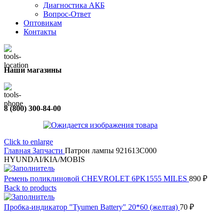
Диагностика АКБ
Вопрос-Ответ
Оптовикам
Контакты
Наши магазины
8 (800) 300-84-00
Click to enlarge
Главная
Запчасти
Патрон лампы 921613C000
HYUNDAI/KIA/MOBIS
Ремень поликлиновой CHEVROLET 6PK1555 MILES
890
₽
Back to products
Пробка-индикатор "Tyumen Battery" 20*60 (желтая)
70
₽