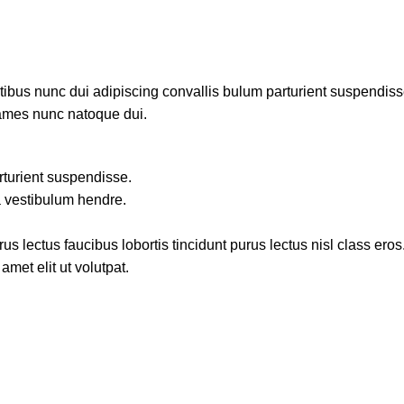
us nunc dui adipiscing convallis bulum parturient suspendisse p
fames nunc natoque dui.
rturient suspendisse.
a vestibulum hendre.
s lectus faucibus lobortis tincidunt purus lectus nisl class ero
met elit ut volutpat.