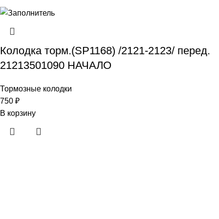
Колодка торм.(SP1168) /2121-2123/ перед.
21213501090 НАЧАЛО
Тормозные колодки
750
₽
В корзину
Региональная сеть аккумуляторных магазинов
"АвтоСила+". Большой выбор аккумуляторов по низким