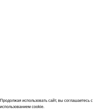
Бампера
Запчасти
Зарядные устройства
Прицепы
Аккумуляторы
Мото
DELKOR
VARTA
ZUBR
АКОМ
ТЮМЕНЬ
Смотреть все
Разработка сайта
|
Политика конфиденциальности
Продолжая использовать сайт, вы соглашаетесь с
использованием cookie.