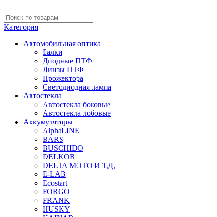
Категория
Автомобильная оптика
Балки
Диодные ПТФ
Линзы ПТФ
Прожектора
Светодиодная лампа
Автостекла
Автостекла боковые
Автостекла лобовые
Аккумуляторы
AlphaLINE
BARS
BUSCHIDO
DELKOR
DELTA МОТО И Т,Д,
E-LAB
Ecostart
FORGO
FRANK
HUSKY