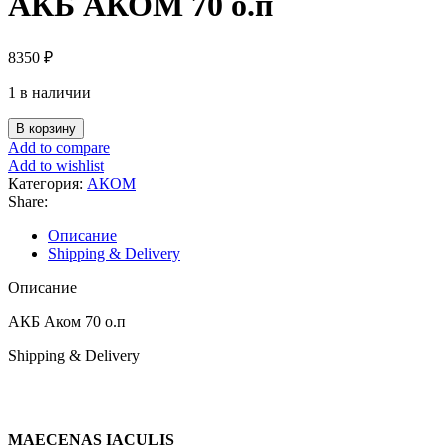
АКБ АКОМ 70 о.п
8350
₽
1 в наличии
Количество
В корзину
товара
Add to compare
АКБ
Add to wishlist
АКОМ
Категория:
АКОМ
70
Share:
о.п
Описание
Shipping & Delivery
Описание
АКБ Аком 70 о.п
Shipping & Delivery
MAECENAS IACULIS