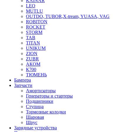
KAINAR
LEO
MUTLU
OUTDO, TUBOR,X-tream, YUASA, VAG
ROBITON
ROCKET
STORM
TAB
TITAN
UNIKUM
ZION
ZUBR
АКОМ
К700
ТЮМЕНЬ
Бампера
Запчасти
Амортизаторы
Генераторы и стартеры
Подшипники
Ступица
Тормозные колодки
Шаровая
Шрус
Зарядные устройства