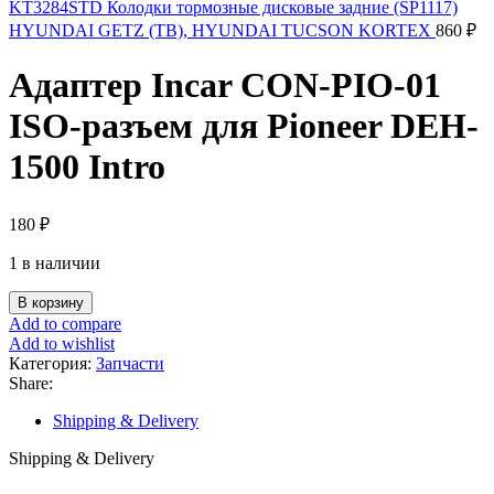
KT3284STD Колодки тормозные дисковые задние (SP1117)
HYUNDAI GETZ (TB), HYUNDAI TUCSON KORTEX
860
₽
Адаптер Incar CON-PIO-01
ISO-разъем для Pioneer DEH-
1500 Intro
180
₽
1 в наличии
Количество
В корзину
товара
Add to compare
Адаптер
Add to wishlist
Incar
Категория:
Запчасти
CON-
Share:
PIO-
01
Shipping & Delivery
ISO-
разъем
Shipping & Delivery
для