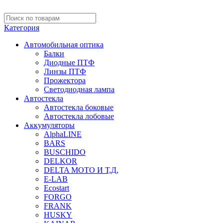
Категория
Автомобильная оптика
Балки
Диодные ПТФ
Линзы ПТФ
Прожектора
Светодиодная лампа
Автостекла
Автостекла боковые
Автостекла лобовые
Аккумуляторы
AlphaLINE
BARS
BUSCHIDO
DELKOR
DELTA МОТО И Т,Д,
E-LAB
Ecostart
FORGO
FRANK
HUSKY