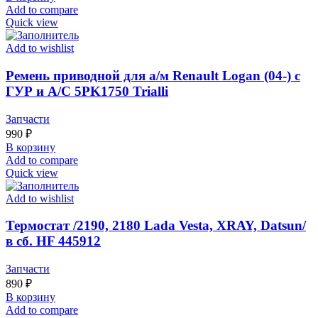
Add to compare
Quick view
Add to wishlist
Ремень приводной для а/м Renault Logan (04-) с
ГУР и A/C 5PK1750 Trialli
Запчасти
990
₽
В корзину
Add to compare
Quick view
Add to wishlist
Термостат /2190, 2180 Lada Vesta, XRAY, Datsun/
в сб. HF 445912
Запчасти
890
₽
В корзину
Add to compare