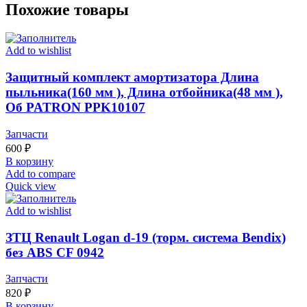
Похожие товары
Add to wishlist
Защитный комплект амортизатора Длина
пыльника(160 мм ), Длина отбойника(48 мм ),
Об PATRON PPK10107
Запчасти
600
₽
В корзину
Add to compare
Quick view
Add to wishlist
ЗТЦ Renault Logan d-19 (торм. система Bendix)
без ABS CF 0942
Запчасти
820
₽
В корзину