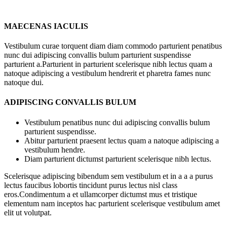
Pioneer
DEH-
1500
MAECENAS IACULIS
Intro
Vestibulum curae torquent diam diam commodo parturient penatibus
nunc dui adipiscing convallis bulum parturient suspendisse
parturient a.Parturient in parturient scelerisque nibh lectus quam a
natoque adipiscing a vestibulum hendrerit et pharetra fames nunc
natoque dui.
ADIPISCING CONVALLIS BULUM
Vestibulum penatibus nunc dui adipiscing convallis bulum
parturient suspendisse.
Abitur parturient praesent lectus quam a natoque adipiscing a
vestibulum hendre.
Diam parturient dictumst parturient scelerisque nibh lectus.
Scelerisque adipiscing bibendum sem vestibulum et in a a a purus
lectus faucibus lobortis tincidunt purus lectus nisl class
eros.Condimentum a et ullamcorper dictumst mus et tristique
elementum nam inceptos hac parturient scelerisque vestibulum amet
elit ut volutpat.