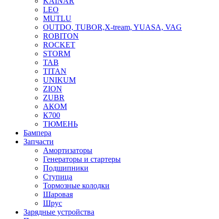
KAINAR
LEO
MUTLU
OUTDO, TUBOR,X-tream, YUASA, VAG
ROBITON
ROCKET
STORM
TAB
TITAN
UNIKUM
ZION
ZUBR
АКОМ
К700
ТЮМЕНЬ
Бампера
Запчасти
Амортизаторы
Генераторы и стартеры
Подшипники
Ступица
Тормозные колодки
Шаровая
Шрус
Зарядные устройства