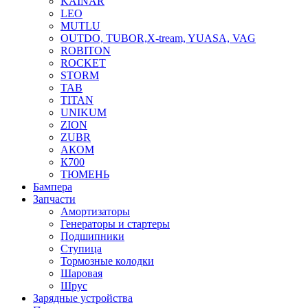
KAINAR
LEO
MUTLU
OUTDO, TUBOR,X-tream, YUASA, VAG
ROBITON
ROCKET
STORM
TAB
TITAN
UNIKUM
ZION
ZUBR
АКОМ
К700
ТЮМЕНЬ
Бампера
Запчасти
Амортизаторы
Генераторы и стартеры
Подшипники
Ступица
Тормозные колодки
Шаровая
Шрус
Зарядные устройства