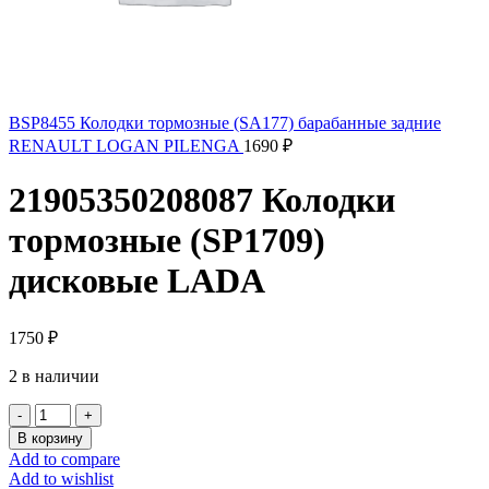
BSP8455 Колодки тормозные (SA177) барабанные задние
RENAULT LOGAN PILENGA
1690
₽
21905350208087 Колодки
тормозные (SP1709)
дисковые LADA
1750
₽
2 в наличии
Количество
товара
В корзину
21905350208087
Add to compare
Колодки
Add to wishlist