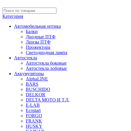
Категория
Автомобильная оптика
Балки
Диодные ПТФ
Линзы ПТФ
Прожектора
Светодиодная лампа
Автостекла
Автостекла боковые
Автостекла лобовые
Аккумуляторы
AlphaLINE
BARS
BUSCHIDO
DELKOR
DELTA МОТО И Т,Д,
E-LAB
Ecostart
FORGO
FRANK
HUSKY