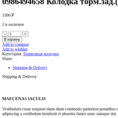
0986494658 Колодка торм.зад.
3300
₽
2 в наличии
Количество
товара
В корзину
0986494658
Add to compare
Колодка
Add to wishlist
торм.зад.
Категория:
Тормозные колодки
(SP1998)
Share:
Skoda
Octavia
Shipping & Delivery
A3
Rapid
Shipping & Delivery
Kodiaq,Passat
BOSCH
MAECENAS IACULIS
Vestibulum curae torquent diam diam commodo parturient penatibus nunc
adipiscing a vestibulum hendrerit et pharetra fames nunc natoque dui.