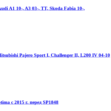
 A1 10-, A3 03-, TT, Skoda Fabia 10-,
ishi Pajero Sport I, Challenger II, L200 IV 04-10
a с 2015 г. перед SP1848