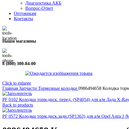
Диагностика АКБ
Вопрос-Ответ
Оптовикам
Контакты
Наши магазины
8 (800) 300-84-00
Click to enlarge
Главная
Запчасти
Тормозные колодки
0986494658 Колодка торм
PF 0102 Колодки торм.диск. перед. (SP4054) для а/м Лада X-Ray (
Back to products
PF 0572 Колодки торм.диск.задн.(SP1363) для а/м Opel Astra J 