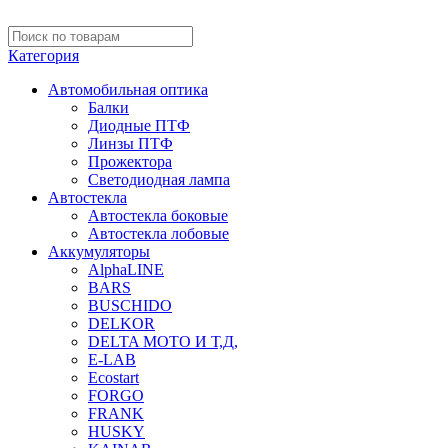
Категория
Автомобильная оптика
Балки
Диодные ПТФ
Линзы ПТФ
Прожектора
Светодиодная лампа
Автостекла
Автостекла боковые
Автостекла лобовые
Аккумуляторы
AlphaLINE
BARS
BUSCHIDO
DELKOR
DELTA МОТО И Т,Д,
E-LAB
Ecostart
FORGO
FRANK
HUSKY