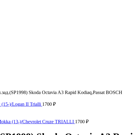
.зад.(SP1998) Skoda Octavia A3 Rapid Kodiaq,Passat BOSCH
15-)/Logan II Trialli
1700
₽
/Mokka (13-)/Chevrolet Cruze TRIALLI
1700
₽