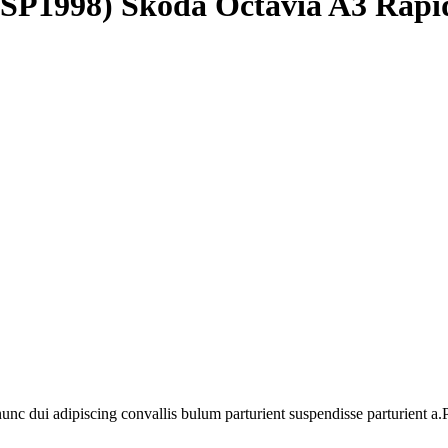
(SP1998) Skoda Octavia A3 Rap
 dui adipiscing convallis bulum parturient suspendisse parturient a.Pa