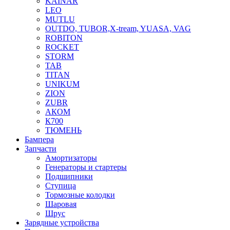
KAINAR
LEO
MUTLU
OUTDO, TUBOR,X-tream, YUASA, VAG
ROBITON
ROCKET
STORM
TAB
TITAN
UNIKUM
ZION
ZUBR
АКОМ
К700
ТЮМЕНЬ
Бампера
Запчасти
Амортизаторы
Генераторы и стартеры
Подшипники
Ступица
Тормозные колодки
Шаровая
Шрус
Зарядные устройства