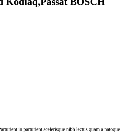
id Kodiaq,Passat BOSCH
rturient in parturient scelerisque nibh lectus quam a natoque